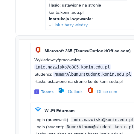
Hasło: ustawione na stronie
konto.konin.edu.pl
Instrukcja logowania:
–
Link z bazy wiedzy
Microsoft 365 (Teams/Outlook/Office.com)
Wykładowcy/pracownicy:
imie.nazwisko@o365.konin.edu.pl
Studenci:
NumerAlbumu@student.konin.edu.pl
Hasło: ustawione na stronie konto.konin.edu.pl
Outlook
Office.com
Teams
T
Wi-Fi Eduroam
Login (pracownik):
imie.nazwisko@konin.edu.p
Login (student):
NumerAlbumu@student.konin.pl
Hasło: ustawione na stronie konto.konin.edu.pl