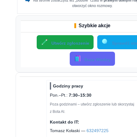
Na stronie zobaczysz też „bubble” czatu w
prawym dolnym ro
otworzyć okno rozmowy.
Szybkie akcje
Utwórz zgłoszenie
Sprawdź sta
Baza Wiedzy
Godziny pracy
Pon.–Pt.:
7:30–15:30
Poza godzinami – utwórz zgłoszenie lub skorzystaj
z Bota AI.
Kontakt do IT:
Tomasz Kołaski —
632497225