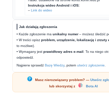
Instrukcja wideo Android i iOS:
–
Link do wideo
Jak działają zgłoszenia
• Każde zgłoszenie ma
unikalny numer
– możesz śledzić po
• W treści opisz
problem, urządzenie, lokalizację i zrzuty
to możliwe).
• Wymagany jest
prawidłowy adres e-mail
. To na niego ot
odpowiedź.
Najpierw sprawdź
Bazę Wiedzy
, potem
utwórz zgłoszenie
.
Masz nierozwiązany problem? —
Utwórz zgł
lub skorzystaj z
Bota AI