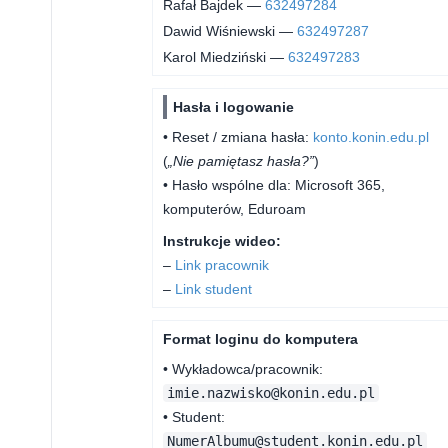
Rafał Bajdek —
632497284
Dawid Wiśniewski —
632497287
Karol Miedziński —
632497283
Hasła i logowanie
• Reset / zmiana hasła:
konto.konin.edu.pl
(
„Nie pamiętasz hasła?”
)
• Hasło wspólne dla: Microsoft 365,
komputerów, Eduroam
Instrukcje wideo:
–
Link pracownik
–
Link student
Format loginu do komputera
• Wykładowca/pracownik:
imie.nazwisko@konin.edu.pl
• Student:
NumerAlbumu@student.konin.edu.pl