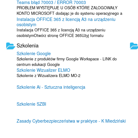
Teams błąd 70003 / ERROR 70003
PROBLEM WYSTĘPUJE U OSÓB KTÓRE ZALOGOWAŁY
KONTO MICROSOFT dodając je do systemu operacyjnego a
Instalacja OFFICE 365 z licencją A3 na urządzeniu
także dodając często prywatne urządzenia do ...
osobistym
Instalacja OFFICE 365 z licencją A3 na urządzeniu
osobistymOtwórz stronę OFFICE 365Użyj formatu
logowania:Jako student - ...
Szkolenia
Szkolenie Google
Szkolenie z produktów firmy Google Workspace - LINK do
centrum edukacji Google
Szkolenie Wizualizer ELMO
Szkolenie z Wizualizera ELMO MO-2
Szkolenie Ai - Sztuczna inteligencja
Szkolenie SZBI
Zasady Cyberbezpieczeństwa w praktyce - K Miedziński