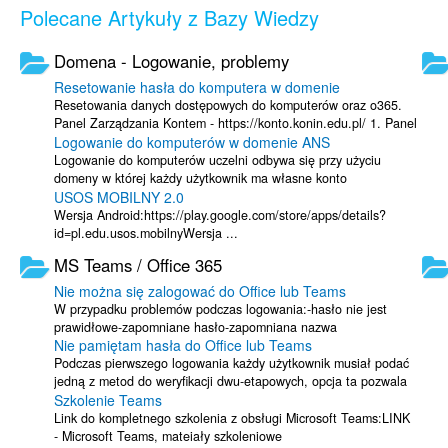
Polecane Artykuły z Bazy Wiedzy
Domena - Logowanie, problemy
Resetowanie hasła do komputera w domenie
Resetowania danych dostępowych do komputerów oraz o365.
Panel Zarządzania Kontem - https://konto.konin.edu.pl/ 1. Panel
Logowanie do komputerów w domenie ANS
Zarządzania Kontem - ...
Logowanie do komputerów uczelni odbywa się przy użyciu
domeny w której każdy użytkownik ma własne konto
USOS MOBILNY 2.0
użytkownika:Zgodnie z zrzutem ...
Wersja Android:https://play.google.com/store/apps/details?
id=pl.edu.usos.mobilnyWersja ...
MS Teams / Office 365
Nie można się zalogować do Office lub Teams
W przypadku problemów podczas logowania:-hasło nie jest
prawidłowe-zapomniane hasło-zapomniana nazwa
Nie pamiętam hasła do Office lub Teams
użytkownikaLogowanie odbywa się ...
Podczas pierwszego logowania każdy użytkownik musiał podać
jedną z metod do weryfikacji dwu-etapowych, opcja ta pozwala
Szkolenie Teams
także na samodzielne ...
Link do kompletnego szkolenia z obsługi Microsoft Teams:LINK
- Microsoft Teams, mateiały szkoleniowe