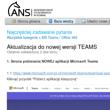
Strona główna
Baza wiedzy
Utwórz nowe z
Najczęściej zadawane pytania
Wszystkie kategorie
»
MS Teams / Office 365
Aktualizacja do nowej wersji TEAMS
Ostatnio odświeżony 2 lata temu
1. Strona pobierania NOWEJ aplikacji Microsoft Teams
1.1
https://www.microsoft.com/pl-pl/microsoft-teams/download-app
Kliknąć przycisk "Pobierz aplikację klasyczną"