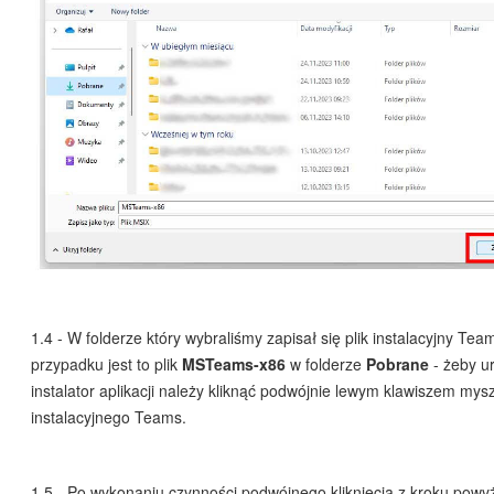
1.4 - W folderze który wybraliśmy zapisał się plik instalacyjny Te
przypadku jest to plik
MSTeams-x86
w folderze
Pobrane
- żeby u
instalator aplikacji należy kliknąć podwójnie lewym klawiszem mys
instalacyjnego Teams.
1.5 - Po wykonaniu czynności podwójnego kliknięcia z kroku powy