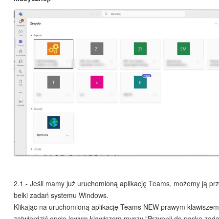
2.1 - Jeśli mamy już uruchomioną aplikację Teams, możemy ją prz
belki zadań systemu Windows.
Klikając na uruchomioną aplikację Teams NEW prawym klawisz
zatwierdzić opcję lewym klawiszem myszy "Przypnij do paska zada