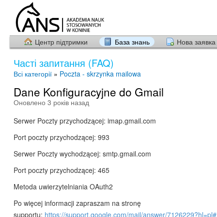
Центр підтримки
База знань
Нова заявка
Часті запитання (FAQ)
Всі категорії
»
Poczta - skrzynka mailowa
Dane Konfiguracyjne do Gmail
Оновлено 3 років назад
Serwer Poczty przychodzącej: imap.gmail.com
Port poczty przychodzącej: 993
Serwer Poczty wychodzącej: smtp.gmail.com
Port poczty przychodzącej: 465
Metoda uwierzytelniania OAuth2
Po więcej informacji zapraszam na stronę
supportu:
https://support.google.com/mail/answer/7126229?hl=pl#