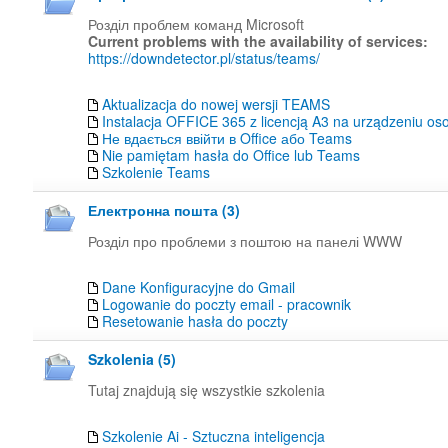
Розділ проблем команд Microsoft
Current problems with the availability of services:
https://downdetector.pl/status/teams/
Aktualizacja do nowej wersji TEAMS
Instalacja OFFICE 365 z licencją A3 na urządzeniu os
Не вдається ввійти в Office або Teams
Nie pamiętam hasła do Office lub Teams
Szkolenie Teams
Електронна пошта (3)
Розділ про проблеми з поштою на панелі WWW
Dane Konfiguracyjne do Gmail
Logowanie do poczty email - pracownik
Resetowanie hasła do poczty
Szkolenia (5)
Tutaj znajdują się wszystkie szkolenia
Szkolenie Ai - Sztuczna inteligencja