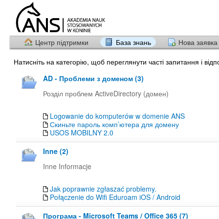
Центр підтримки
База знань
Нова заявка
Натисніть на категорію, щоб переглянути часті запитання і відпо
AD - Проблеми з доменом (3)
Розділ проблем ActiveDirectory (домен)
Logowanie do komputerów w domenie ANS
Скиньте пароль комп’ютера для домену
USOS MOBILNY 2.0
Inne (2)
Inne Informacje
Jak poprawnie zgłaszać problemy.
Połączenie do Wifi Eduroam iOS / Android
Програма - Microsoft Teams / Office 365 (7)