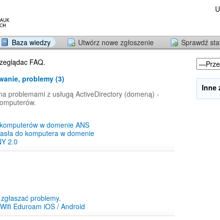
U
Baza wiedzy
Utwórz nowe zgłoszenie
Sprawdź sta
przeglądac FAQ.
anie, problemy (3)
Inne
a problemami z usługą ActiveDirectory (domeną) -
komputerów.
 komputerów w domenie ANS
asła do komputera w domenie
Y 2.0
 zgłaszać problemy.
Wifi Eduroam iOS / Android