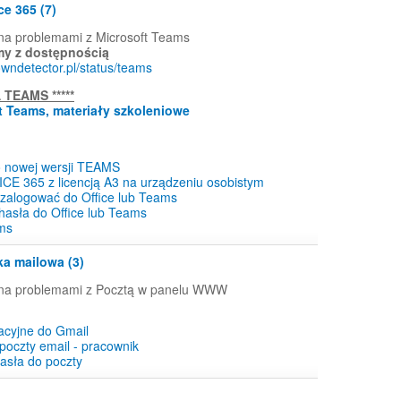
ce 365 (7)
na problemami z Microsoft Teams
my z dostępnością
owndetector.pl/status/teams
TEAMS *****
t Teams, materiały szkoleniowe
o nowej wersji TEAMS
ICE 365 z licencją A3 na urządzeniu osobistym
 zalogować do Office lub Teams
hasła do Office lub Teams
ms
ka mailowa (3)
ona problemami z Pocztą w panelu WWW
acyjne do Gmail
poczty email - pracownik
asła do poczty