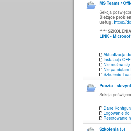
MS Teams / Offi
Sekcja poświęco
Bieżące proble
usług:
https://d
*****
SZKOLENIA 
LINK - Microsof
Aktualizacja d
Instalacja OFF
Nie można się
Nie pamiętam 
Szkolenie Tea
Poczta - skrzyn
Sekcja poświęc
Dane Konfigur
Logowanie do 
Resetowanie h
Szkolenia (5)