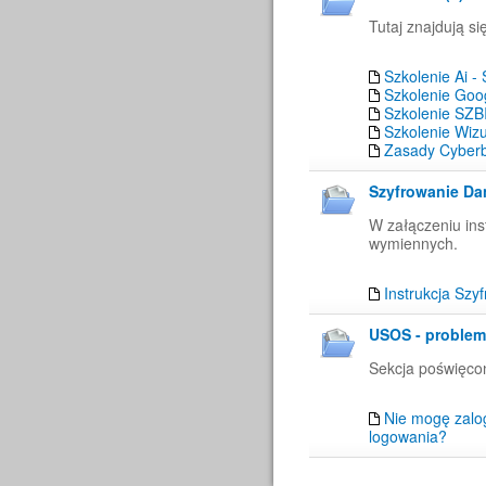
Tutaj znajdują si
Szkolenie Ai - 
Szkolenie Goo
Szkolenie SZB
Szkolenie Wiz
Zasady Cyberb
Szyfrowanie Da
W załączeniu ins
wymiennych.
Instrukcja Szy
USOS - problem
Sekcja poświęc
Nie mogę zalo
logowania?