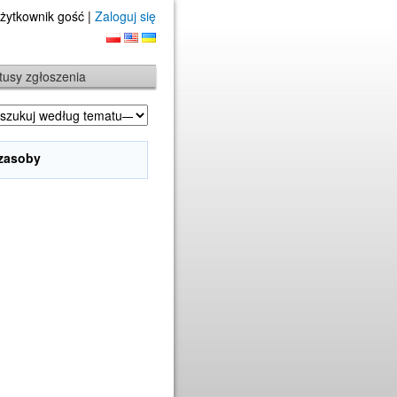
żytkownik gość |
Zaloguj się
tusy zgłoszenia
 zasoby