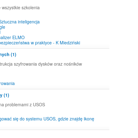
ę wszystkie szkolenia
Sztuczna inteligencja
gle
I
ualizer ELMO
ezpieczeństwa w praktyce - K Miedziński
nych (1)
trukcja szyfrowania dysków oraz nośników
frowania
y (1)
ona problemami z USOS
gować się do systemu USOS, gdzie znajdę ikonę